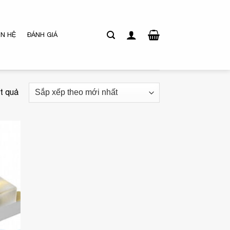
ÊN HỆ
ĐÁNH GIÁ
Đã
ết quả
sắp
xếp
theo
mới
nhất