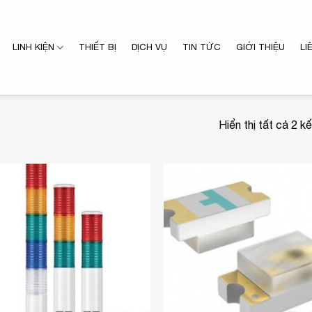
LINH KIỆN
THIẾT BỊ
DỊCH VỤ
TIN TỨC
GIỚI THIỆU
LI
Hiển thị tất cả 2 k