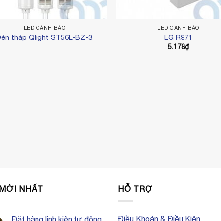
LED CẢNH BÁO
LED CẢNH BÁO
Đèn tháp Qlight ST56L-BZ-3
LG R971
5.178
₫
 MỚI NHẤT
HỖ TRỢ
Điều Khoản & Điều Kiện
Đặt hàng linh kiện tự động