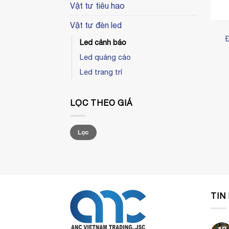
Vật tư tiêu hao
Vật tư đèn led
Led cảnh báo
Led quảng cáo
Led trang trí
LỌC THEO GIÁ
Giá
Giá
Lọc
tối
tối
thiểu
đa
TIN