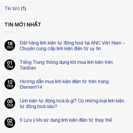
Tin tức
(1)
TIN MỚI NHẤT
Đặt hàng linh kiện tự động hoá tại ANC Việt Nam –
18
Th1
Chuyên cung cấp linh kiện điện tử uy tín
Không
có
Tiếng Trung thông dụng khi mua linh kiện trên
01
bình
luận
Th4
Taobao
ở
Đặt
Không
hàng
có
Hướng dẫn mua linh kiện điện tử trên trang
12
linh
bình
kiện
luận
Th3
Element14
tự
ở
động
Tiếng
Không
hoá
Trung
có
Linh kiện tự động hoá là gì? Có những loại linh kiện
09
tại
thông
bình
ANC
dụng
luận
Th3
tự động hoá nào?
Việt
khi
ở
Nam
mua
Hướng
Không
–
linh
dẫn
có
9 Lưu ý khi sử dụng linh kiện điện tử thay thế
02
Chuyên
kiện
mua
bình
cung
trên
linh
luận
Th3
Không
cấp
Taobao
kiện
ở
có
linh
điện
Linh