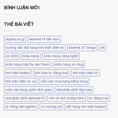
bình
kiện
tử
kiện
luận
điện
trên
tự
BÌNH LUẬN MỚI
ở
tử
trang
động
9
uy
Element14
hoá
Lưu
tín
là
ý
gì?
khi
Có
THẺ BÀI VIẾT
sử
những
dụng
loại
linh
linh
kiện
kiện
điện
digikey là gì
element14 việt nam
tự
tử
động
thay
hoá
hướng dẫn đặt hàng linh kiện điện tử
Internet of Things
iot
thế
nào?
iot 2023
khẩu trang
khẩu trang công nghệ
khẩu trang hấp thụ âm thanh
khẩu trang im lặng
linh kiện taobao
linh kiện tự động hoá
linh kiện điện tử
linh kiện điện tử cũ
mẫu câu mua hàng tiếng trung
mẫu câu trung quốc đơn giản
nhà phân phối digi-key
nhà phân phối element14
nhà vệ sinh thông minh
tự động hoá
tự động xét nghiệm
xu hướng iot
đặt hàng linh kiện taobao