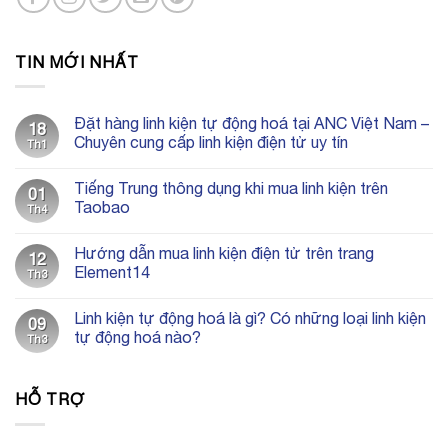
TIN MỚI NHẤT
Đặt hàng linh kiện tự động hoá tại ANC Việt Nam –
18
Chuyên cung cấp linh kiện điện tử uy tín
Th1
Không
có
Tiếng Trung thông dụng khi mua linh kiện trên
bình
01
luận
Taobao
Th4
ở
Đặt
Không
hàng
có
Hướng dẫn mua linh kiện điện tử trên trang
linh
bình
12
kiện
luận
Element14
Th3
tự
ở
động
Tiếng
Không
hoá
Trung
có
Linh kiện tự động hoá là gì? Có những loại linh kiện
tại
thông
bình
09
ANC
dụng
luận
tự động hoá nào?
Th3
Việt
khi
ở
Nam
mua
Hướng
Không
–
linh
dẫn
có
Chuyên
kiện
mua
bình
HỖ TRỢ
cung
trên
linh
luận
cấp
Taobao
kiện
ở
linh
điện
Linh
kiện
tử
kiện