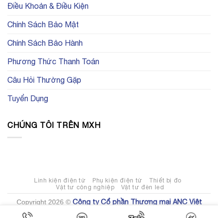
điện
trên
tự
Điều Khoản & Điều Kiện
tử
trang
động
uy
Element14
hoá
tín
là
Chính Sách Bảo Mật
gì?
Có
những
Chính Sách Bảo Hành
loại
linh
kiện
Phương Thức Thanh Toán
tự
động
hoá
Câu Hỏi Thường Gặp
nào?
Tuyển Dụng
CHÚNG TÔI TRÊN MXH
Linh kiện điện tử
Phụ kiện điện tử
Thiết bị đo
Vật tư công nghiệp
Vật tư đèn led
Công ty Cổ phần Thương mại ANC Việt
Copyright 2026 ©
Nam
. Mã số doanh nghiệp 0107777409 do Sở Kế hoạch Đầu tư