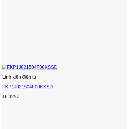
Linh kiện điện tử
FKP1J021504F00KSSD
16.325
₫