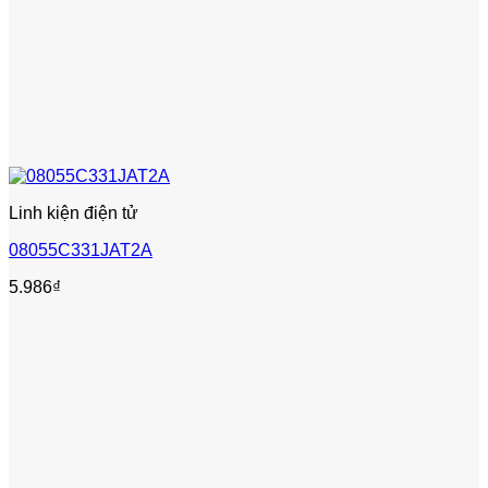
Linh kiện điện tử
08055C331JAT2A
5.986
₫