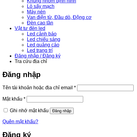
Khung nhôm định hình
Lò sấy mạch
Máy nén
Van điện từ, Đầu dò, Động cơ
Đèn cao tần
Vật tư đèn led
Led cảnh báo
Led chiếu sáng
Led quảng cáo
Led trang trí
Đăng nhập / Đăng ký
Tra cứu địa chỉ
Đăng nhập
Bắt
Tên tài khoản hoặc địa chỉ email
*
buộc
Bắt
Mật khẩu
*
buộc
Ghi nhớ mật khẩu
Đăng nhập
Quên mật khẩu?
Đăng ký