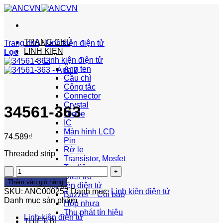
Bỏ
qua
nội
dung
TRANG CHỦ
Trang chủ
/
Linh kiện điện tử
LINH KIỆN
Lọc
Linh kiện điện tử
Ăng ten
Cầu chì
Công tắc
Connector
Crystal
34561-363
Diode
IC
Màn hình LCD
74.589
₫
Pin
Rờ le
Threaded strip
Transistor, Mosfet
Tụ điện
34561-
Điện trở
363
Thêm vào giỏ hàng
Phụ kiện điện tử
số
SKU:
ANC000257
Danh mục:
Linh kiện điện tử
Buzzer – Còi báo
lượng
Danh mục sản phẩm
Hộp nhựa
Thu phát tín hiệu
Linh kiện điện tử
THIẾT BỊ