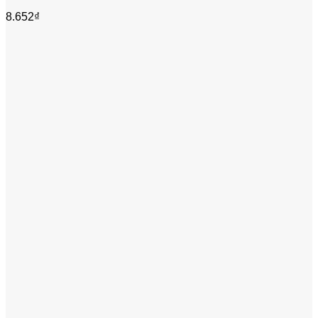
8.652
₫