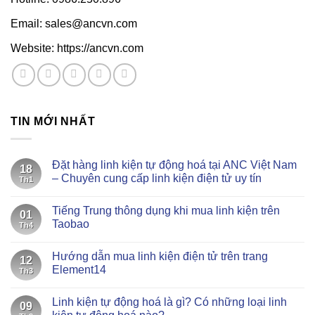
Email: sales@ancvn.com
Website: https://ancvn.com
TIN MỚI NHẤT
Đặt hàng linh kiện tự động hoá tại ANC Việt Nam
18
– Chuyên cung cấp linh kiện điện tử uy tín
Th1
Không
có
Tiếng Trung thông dụng khi mua linh kiện trên
bình
01
luận
Taobao
Th4
ở
Đặt
Không
hàng
có
Hướng dẫn mua linh kiện điện tử trên trang
linh
bình
12
kiện
luận
Element14
Th3
tự
ở
động
Tiếng
Không
hoá
Trung
có
Linh kiện tự động hoá là gì? Có những loại linh
tại
thông
bình
09
ANC
dụng
luận