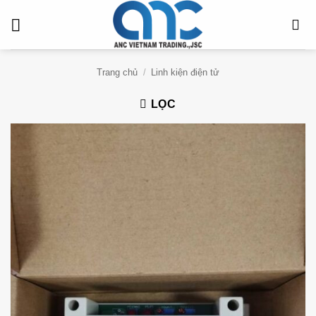
Bỏ
qua
nội
dung
Trang chủ
/
Linh kiện điện tử
LỌC