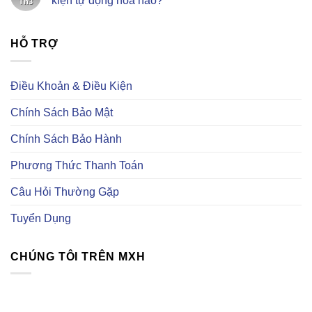
kiện tự động hoá nào?
Th3
Việt
khi
ở
Nam
mua
Hướng
Không
–
linh
dẫn
có
Chuyên
kiện
mua
bình
cung
trên
linh
HỖ TRỢ
luận
cấp
Taobao
kiện
ở
linh
điện
Linh
kiện
tử
kiện
điện
trên
tự
Điều Khoản & Điều Kiện
tử
trang
động
uy
Element14
hoá
tín
là
Chính Sách Bảo Mật
gì?
Có
những
Chính Sách Bảo Hành
loại
linh
kiện
Phương Thức Thanh Toán
tự
động
hoá
Câu Hỏi Thường Gặp
nào?
Tuyển Dụng
CHÚNG TÔI TRÊN MXH