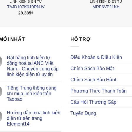
LINH KIỆN ĐIỆN TỬ
LINH KIỆN ĐIỆN TỬ
TAJD107K010RNJV
MRF6VP21KH
29.385
₫
 MỚI NHẤT
HỖ TRỢ
Điều Khoản & Điều Kiện
Đặt hàng linh kiện tự
động hoá tại ANC Việt
Chính Sách Bảo Mật
Nam – Chuyên cung cấp
linh kiện điện tử uy tín
Chính Sách Bảo Hành
Không
có
Tiếng Trung thông dụng
bình
Phương Thức Thanh Toán
luận
khi mua linh kiện trên
ở
Taobao
Đặt
Câu Hỏi Thường Gặp
hàng
Không
linh
có
kiện
Hướng dẫn mua linh kiện
Tuyển Dụng
bình
tự
luận
điện tử trên trang
động
ở
hoá
Element14
Tiếng
tại
Trung
ANC
Không
thông