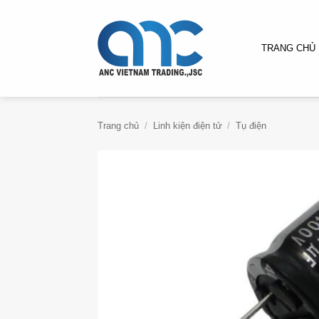
Bỏ
qua
nội
TRANG CHỦ
dung
Trang chủ
/
Linh kiện điện tử
/
Tụ điện