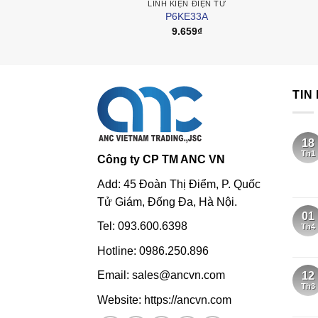
LINH KIỆN ĐIỆN TỬ
P6KE33A
9.659
₫
TIN
18
Th1
Công ty CP TM ANC VN
Add: 45 Đoàn Thị Điểm, P. Quốc
Tử Giám, Đống Đa, Hà Nội.
01
Tel: 093.600.6398
Th4
Hotline: 0986.250.896
Email: sales@ancvn.com
12
Th3
Website: https://ancvn.com