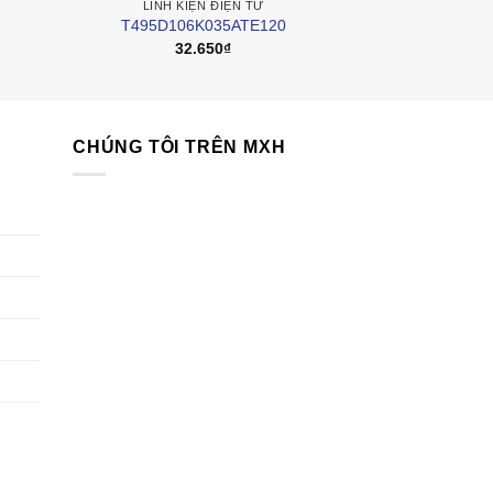
LINH KIỆN ĐIỆN TỬ
LINH KI
T495D106K035ATE120
1.5
32.650
₫
20
CHÚNG TÔI TRÊN MXH