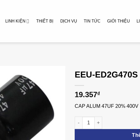
LINH KIỆN
THIẾT BỊ
DỊCH VỤ
TIN TỨC
GIỚI THIỆU
L
EEU-ED2G470S
19.357
₫
CAP ALUM 47UF 20% 400V
EEU-ED2G470S số lượng
Th