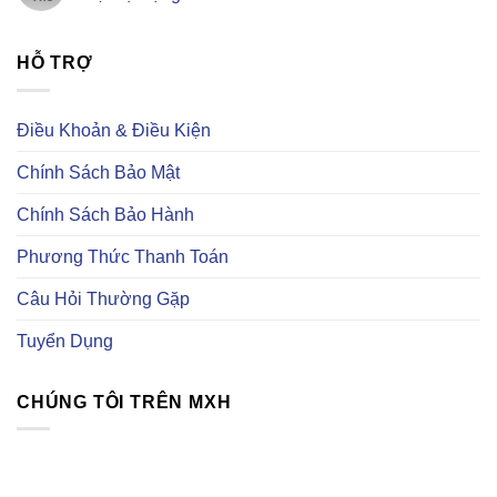
Việt
khi
ở
Nam
mua
Hướng
Không
–
linh
dẫn
có
Chuyên
kiện
mua
bình
cung
trên
linh
HỖ TRỢ
luận
cấp
Taobao
kiện
ở
linh
điện
Linh
kiện
tử
kiện
điện
trên
tự
Điều Khoản & Điều Kiện
tử
trang
động
uy
Element14
hoá
tín
là
Chính Sách Bảo Mật
gì?
Có
những
Chính Sách Bảo Hành
loại
linh
kiện
Phương Thức Thanh Toán
tự
động
hoá
Câu Hỏi Thường Gặp
nào?
Tuyển Dụng
CHÚNG TÔI TRÊN MXH