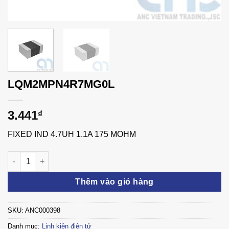
LQM2MPN4R7MG0L
3.441
₫
FIXED IND 4.7UH 1.1A 175 MOHM
LQM2MPN4R7MG0L số lượng
Thêm vào giỏ hàng
SKU:
ANC000398
Danh mục:
Linh kiện điện tử