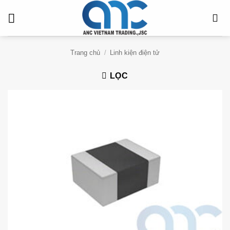
Bỏ
qua
nội
dung
Trang chủ
/
Linh kiện điện tử
LỌC