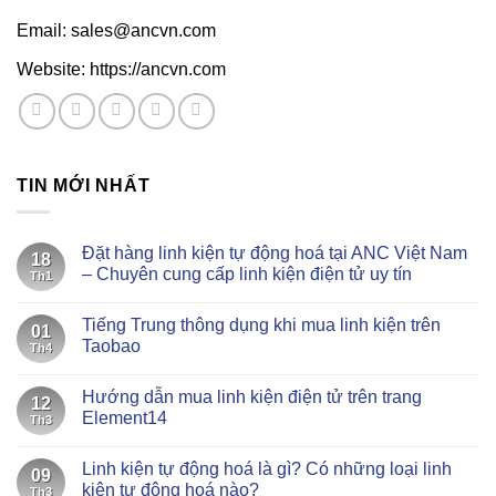
Email: sales@ancvn.com
Website: https://ancvn.com
TIN MỚI NHẤT
Đặt hàng linh kiện tự động hoá tại ANC Việt Nam
18
– Chuyên cung cấp linh kiện điện tử uy tín
Th1
Không
có
Tiếng Trung thông dụng khi mua linh kiện trên
bình
01
luận
Taobao
Th4
ở
Đặt
Không
hàng
có
Hướng dẫn mua linh kiện điện tử trên trang
linh
bình
12
kiện
luận
Element14
Th3
tự
ở
động
Tiếng
Không
hoá
Trung
có
Linh kiện tự động hoá là gì? Có những loại linh
tại
thông
bình
09
ANC
dụng
luận
kiện tự động hoá nào?
Th3