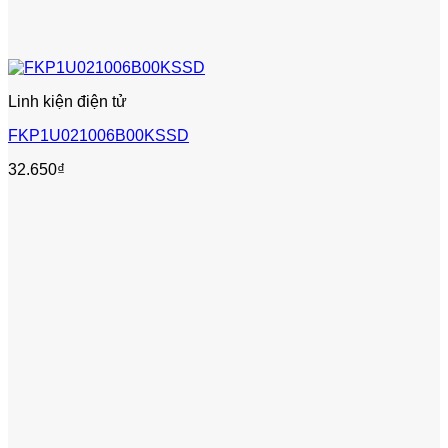
Linh kiện điện tử
FKP1U021006B00KSSD
32.650
₫