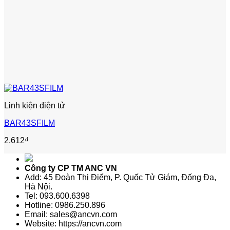
Linh kiện điện tử
BAR43SFILM
2.612
₫
Công ty CP TM ANC VN
Add: 45 Đoàn Thị Điểm, P. Quốc Tử Giám, Đống Đa,
Hà Nội.
Tel: 093.600.6398
Hotline: 0986.250.896
Email: sales@ancvn.com
Website: https://ancvn.com