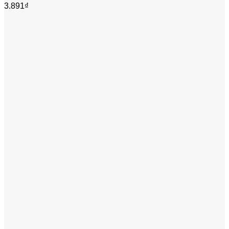
3.891
₫