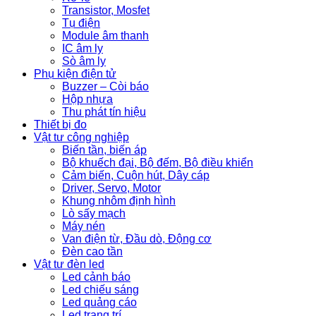
Transistor, Mosfet
Tụ điện
Module âm thanh
IC âm ly
Sò âm ly
Phụ kiện điện tử
Buzzer – Còi báo
Hộp nhựa
Thu phát tín hiệu
Thiết bị đo
Vật tư công nghiệp
Biến tần, biến áp
Bộ khuếch đại, Bộ đếm, Bộ điều khiển
Cảm biến, Cuộn hút, Dây cáp
Driver, Servo, Motor
Khung nhôm định hình
Lò sấy mạch
Máy nén
Van điện từ, Đầu dò, Động cơ
Đèn cao tần
Vật tư đèn led
Led cảnh báo
Led chiếu sáng
Led quảng cáo
Led trang trí