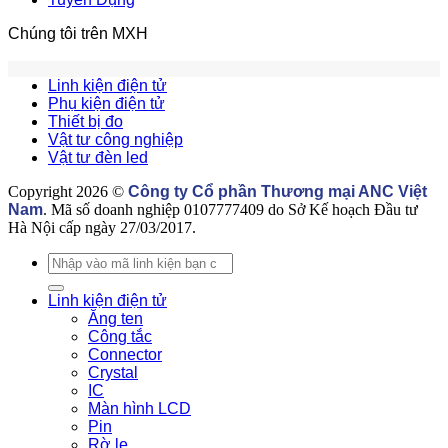
hoá
cấp
t
là
linh
E
Chúng tôi trên MXH
gì?
kiện
Có
điện
những
tử
Linh kiện điện tử
loại
uy
Phụ kiện điện tử
linh
tín
Thiết bị đo
kiện
Vật tư công nghiệp
tự
Vật tư đèn led
động
hoá
Copyright 2026 ©
Công ty Cổ phần Thương mại ANC Việt
nào?
Nam
. Mã số doanh nghiệp 0107777409 do Sở Kế hoạch Đầu tư
Hà Nội cấp ngày 27/03/2017.
Tìm
kiếm:
Linh kiện điện tử
Ăng ten
Công tắc
Connector
Crystal
IC
Màn hình LCD
Pin
Rờ le