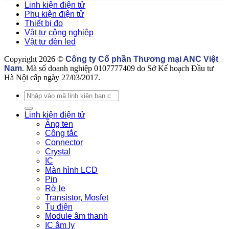
Linh kiện điện tử
loại
uy
Phụ kiện điện tử
linh
tín
Thiết bị đo
kiện
Vật tư công nghiệp
tự
Vật tư đèn led
động
hoá
Copyright 2026 ©
Công ty Cổ phần Thương mại ANC Việt
nào?
Nam
. Mã số doanh nghiệp 0107777409 do Sở Kế hoạch Đầu tư
Hà Nội cấp ngày 27/03/2017.
Tìm
kiếm:
Linh kiện điện tử
Ăng ten
Công tắc
Connector
Crystal
IC
Màn hình LCD
Pin
Rờ le
Transistor, Mosfet
Tụ điện
Module âm thanh
IC âm ly