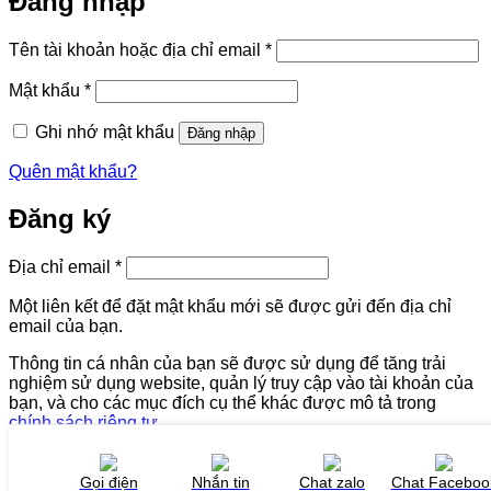
Đăng nhập
Bắt
Tên tài khoản hoặc địa chỉ email
*
buộc
Bắt
Mật khẩu
*
buộc
Ghi nhớ mật khẩu
Đăng nhập
Quên mật khẩu?
Đăng ký
Bắt
Địa chỉ email
*
buộc
Một liên kết để đặt mật khẩu mới sẽ được gửi đến địa chỉ
email của bạn.
Thông tin cá nhân của bạn sẽ được sử dụng để tăng trải
nghiệm sử dụng website, quản lý truy cập vào tài khoản của
bạn, và cho các mục đích cụ thể khác được mô tả trong
chính sách riêng tư
.
Đăng ký
Gọi điện
Nhắn tin
Chat zalo
Chat Faceboo