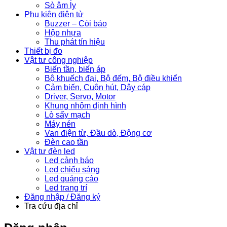
Sò âm ly
Phụ kiện điện tử
Buzzer – Còi báo
Hộp nhựa
Thu phát tín hiệu
Thiết bị đo
Vật tư công nghiệp
Biến tần, biến áp
Bộ khuếch đại, Bộ đếm, Bộ điều khiển
Cảm biến, Cuộn hút, Dây cáp
Driver, Servo, Motor
Khung nhôm định hình
Lò sấy mạch
Máy nén
Van điện từ, Đầu dò, Động cơ
Đèn cao tần
Vật tư đèn led
Led cảnh báo
Led chiếu sáng
Led quảng cáo
Led trang trí
Đăng nhập / Đăng ký
Tra cứu địa chỉ