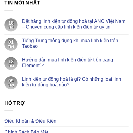
TIN MỚI NHẤT
Đặt hàng linh kiện tự động hoá tại ANC Việt Nam
18
– Chuyên cung cấp linh kiện điện tử uy tín
Th1
Không
có
Tiếng Trung thông dụng khi mua linh kiện trên
bình
01
luận
Taobao
Th4
ở
Đặt
Không
hàng
có
Hướng dẫn mua linh kiện điện tử trên trang
linh
bình
12
kiện
luận
Element14
Th3
tự
ở
động
Tiếng
Không
hoá
Trung
có
Linh kiện tự động hoá là gì? Có những loại linh
tại
thông
bình
09
ANC
dụng
luận
kiện tự động hoá nào?
Th3
Việt
khi
ở
Nam
mua
Hướng
Không
–
linh
dẫn
có
Chuyên
kiện
mua
bình
cung
trên
linh
HỖ TRỢ
luận
cấp
Taobao
kiện
ở
linh
điện
Linh
kiện
tử
kiện
điện
trên
tự
Điều Khoản & Điều Kiện
tử
trang
động
uy
Element14
hoá
tín
là
Chính Sách Bảo Mật
gì?