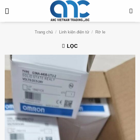
Bỏ
qua
nội
dung
Trang chủ
/
Linh kiện điện tử
/
Rờ le
LỌC