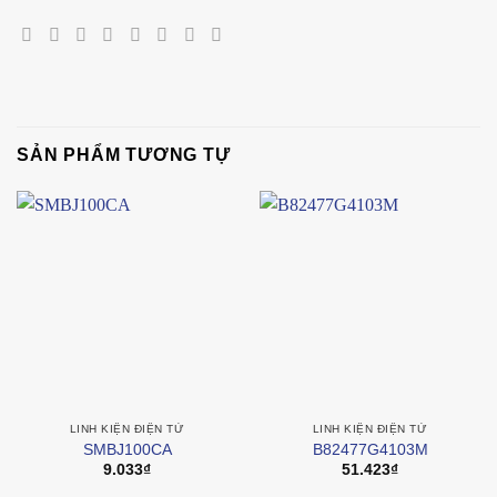
SẢN PHẨM TƯƠNG TỰ
LINH KIỆN ĐIỆN TỬ
LINH KIỆN ĐIỆN TỬ
SMBJ100CA
B82477G4103M
9.033
₫
51.423
₫