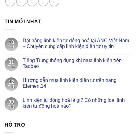
TIN MỚI NHẤT
Đặt hàng linh kiện tự động hoá tại ANC Việt Nam
18
– Chuyên cung cấp linh kiện điện tử uy tín
Th1
Không
có
Tiếng Trung thông dụng khi mua linh kiện trên
bình
01
luận
Taobao
Th4
ở
Đặt
Không
hàng
có
Hướng dẫn mua linh kiện điện tử trên trang
linh
bình
12
kiện
luận
Element14
Th3
tự
ở
động
Tiếng
Không
hoá
Trung
có
Linh kiện tự động hoá là gì? Có những loại linh
tại
thông
bình
09
ANC
dụng
luận
kiện tự động hoá nào?
Th3
Việt
khi
ở
Nam
mua
Hướng
Không
–
linh
dẫn
có
Chuyên
kiện
mua
bình
cung
trên
linh
HỖ TRỢ
luận
cấp
Taobao
kiện
ở
linh
điện
Linh
kiện
tử
kiện