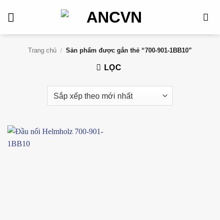
Bỏ
qua
nội
dung
Trang chủ
/
Sản phẩm được gắn thẻ “700-901-1BB10”
LỌC