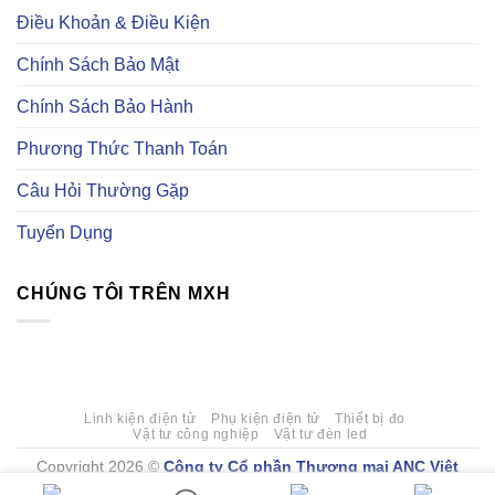
điện
trên
tự
Điều Khoản & Điều Kiện
tử
trang
động
uy
Element14
hoá
tín
là
Chính Sách Bảo Mật
gì?
Có
những
Chính Sách Bảo Hành
loại
linh
kiện
Phương Thức Thanh Toán
tự
động
hoá
Câu Hỏi Thường Gặp
nào?
Tuyển Dụng
CHÚNG TÔI TRÊN MXH
Linh kiện điện tử
Phụ kiện điện tử
Thiết bị đo
Vật tư công nghiệp
Vật tư đèn led
Copyright 2026 ©
Công ty Cổ phần Thương mại ANC Việt
Nam
. Mã số doanh nghiệp 0107777409 do Sở Kế hoạch Đầu tư