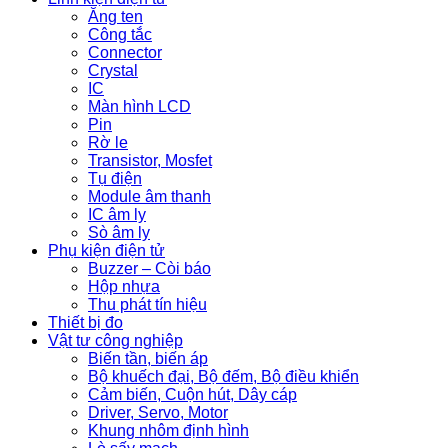
Ăng ten
Công tắc
Connector
Crystal
IC
Màn hình LCD
Pin
Rờ le
Transistor, Mosfet
Tụ điện
Module âm thanh
IC âm ly
Sò âm ly
Phụ kiện điện tử
Buzzer – Còi báo
Hộp nhựa
Thu phát tín hiệu
Thiết bị đo
Vật tư công nghiệp
Biến tần, biến áp
Bộ khuếch đại, Bộ đếm, Bộ điều khiển
Cảm biến, Cuộn hút, Dây cáp
Driver, Servo, Motor
Khung nhôm định hình