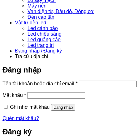
Lò sấy mạch
Máy nén
Van điện từ, Đầu dò, Động cơ
Đèn cao tần
Vật tư đèn led
Led cảnh báo
Led chiếu sáng
Led quảng cáo
Led trang trí
Đăng nhập / Đăng ký
Tra cứu địa chỉ
Đăng nhập
Bắt
Tên tài khoản hoặc địa chỉ email
*
buộc
Bắt
Mật khẩu
*
buộc
Ghi nhớ mật khẩu
Đăng nhập
Quên mật khẩu?
Đăng ký