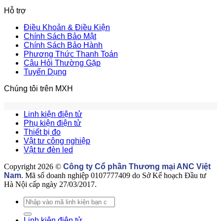
hoá
dụ
H
có
Hỗ trợ
tại
khi
d
bình
ANC
mu
m
luận
Điều Khoản & Điều Kiện
ở
Việt
lin
li
Chính Sách Bảo Mật
Linh
Nam
ki
k
Chính Sách Bảo Hành
kiện
–
trê
đ
Phương Thức Thanh Toán
tự
Chuyên
Ta
t
Câu Hỏi Thường Gặp
động
cung
tr
Tuyển Dụng
hoá
cấp
t
là
linh
E
Chúng tôi trên MXH
gì?
kiện
Có
điện
những
tử
Linh kiện điện tử
loại
uy
Phụ kiện điện tử
linh
tín
Thiết bị đo
kiện
Vật tư công nghiệp
tự
Vật tư đèn led
động
hoá
Copyright 2026 ©
Công ty Cổ phần Thương mại ANC Việt
nào?
Nam
. Mã số doanh nghiệp 0107777409 do Sở Kế hoạch Đầu tư
Hà Nội cấp ngày 27/03/2017.
Tìm
kiếm:
Linh kiện điện tử