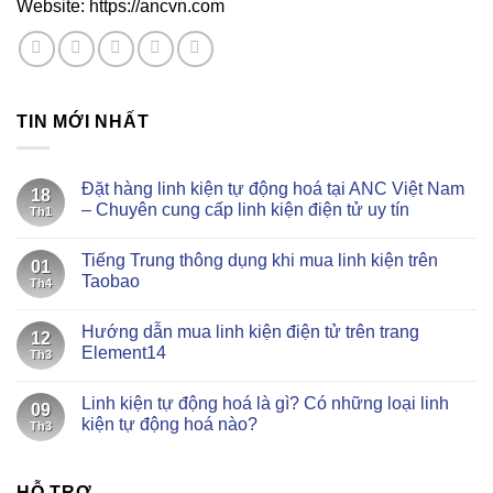
Website: https://ancvn.com
TIN MỚI NHẤT
Đặt hàng linh kiện tự động hoá tại ANC Việt Nam
18
– Chuyên cung cấp linh kiện điện tử uy tín
Th1
Không
có
Tiếng Trung thông dụng khi mua linh kiện trên
bình
01
luận
Taobao
Th4
ở
Đặt
Không
hàng
có
Hướng dẫn mua linh kiện điện tử trên trang
linh
bình
12
kiện
luận
Element14
Th3
tự
ở
động
Tiếng
Không
hoá
Trung
có
Linh kiện tự động hoá là gì? Có những loại linh
tại
thông
bình
09
ANC
dụng
luận
kiện tự động hoá nào?
Th3
Việt
khi
ở
Nam
mua
Hướng
Không
–
linh
dẫn
có
Chuyên
kiện
mua
bình
cung
trên
linh
HỖ TRỢ
luận