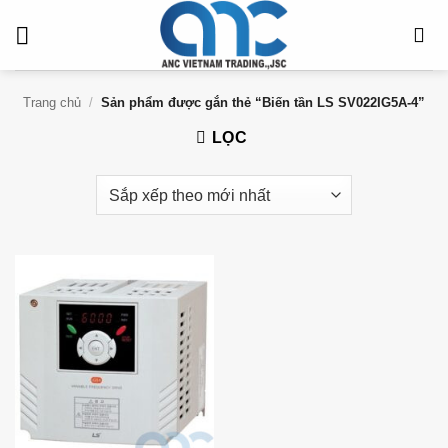
Bỏ
qua
nội
dung
Trang chủ
/
Sản phẩm được gắn thẻ “Biến tần LS SV022IG5A-4”
LỌC