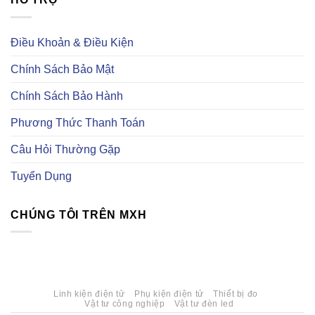
cấp
Taobao
kiện
ở
linh
điện
Linh
kiện
tử
kiện
điện
trên
tự
Điều Khoản & Điều Kiện
tử
trang
động
uy
Element14
hoá
tín
là
Chính Sách Bảo Mật
gì?
Có
những
Chính Sách Bảo Hành
loại
linh
kiện
Phương Thức Thanh Toán
tự
động
hoá
Câu Hỏi Thường Gặp
nào?
Tuyển Dụng
CHÚNG TÔI TRÊN MXH
Linh kiện điện tử
Phụ kiện điện tử
Thiết bị đo
Vật tư công nghiệp
Vật tư đèn led