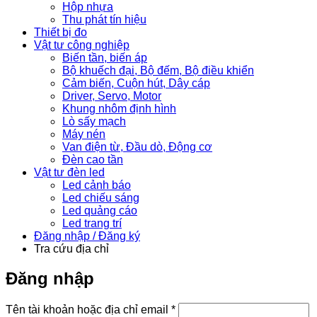
Hộp nhựa
Thu phát tín hiệu
Thiết bị đo
Vật tư công nghiệp
Biến tần, biến áp
Bộ khuếch đại, Bộ đếm, Bộ điều khiển
Cảm biến, Cuộn hút, Dây cáp
Driver, Servo, Motor
Khung nhôm định hình
Lò sấy mạch
Máy nén
Van điện từ, Đầu dò, Động cơ
Đèn cao tần
Vật tư đèn led
Led cảnh báo
Led chiếu sáng
Led quảng cáo
Led trang trí
Đăng nhập / Đăng ký
Tra cứu địa chỉ
Đăng nhập
Bắt
Tên tài khoản hoặc địa chỉ email
*