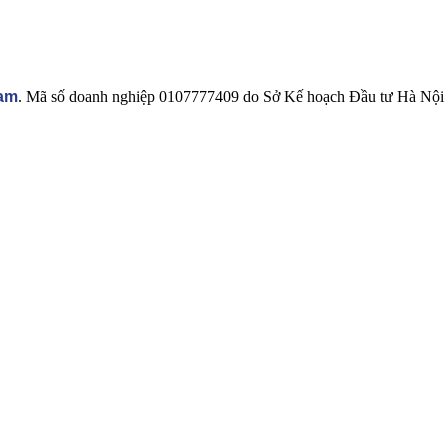
linh
uy
kiện
tín
tự
động
hoá
Nam
. Mã số doanh nghiệp 0107777409 do Sở Kế hoạch Đầu tư Hà Nội 
nào?