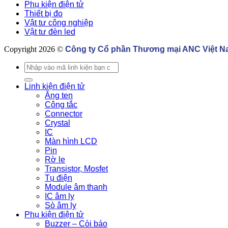
Phụ kiện điện tử
Thiết bị đo
Vật tư công nghiệp
Vật tư đèn led
Copyright 2026 ©
Công ty Cổ phần Thương mại ANC Việt 
Tìm
kiếm:
Linh kiện điện tử
Ăng ten
Công tắc
Connector
Crystal
IC
Màn hình LCD
Pin
Rờ le
Transistor, Mosfet
Tụ điện
Module âm thanh
IC âm ly
Sò âm ly
Phụ kiện điện tử
Buzzer – Còi báo