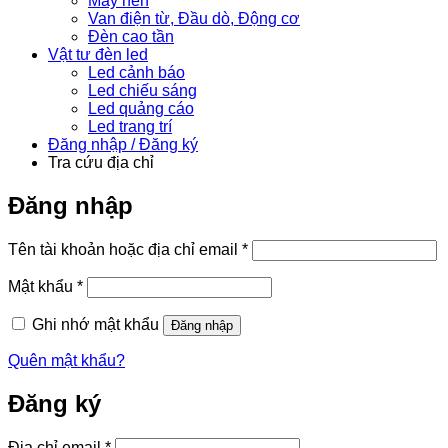
Máy nén
Van điện từ, Đầu dò, Động cơ
Đèn cao tần
Vật tư đèn led
Led cảnh báo
Led chiếu sáng
Led quảng cáo
Led trang trí
Đăng nhập / Đăng ký
Tra cứu địa chỉ
Đăng nhập
Bắt
Tên tài khoản hoặc địa chỉ email
*
buộc
Bắt
Mật khẩu
*
buộc
Ghi nhớ mật khẩu
Đăng nhập
Quên mật khẩu?
Đăng ký
Bắt
Địa chỉ email
*