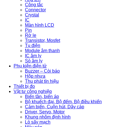
Công tắc
Connector
Crystal
IC
Màn hình LCD
Pin
Rờ le
Transistor, Mosfet
Tụ điện
Module âm thanh
IC âm ly
Sò âm ly
Phụ kiện điện tử
Buzzer – Còi báo
Hộp nhựa
Thu phát tín hiệu
Thiết bị đo
Vật tư công nghiệp
Biến tần, biến áp
Bộ khuếch đại, Bộ đếm, Bộ điều khiển
Cảm biến, Cuộn hút, Dây cáp
Driver, Servo, Motor
Khung nhôm định hình
Lò sấy mạch