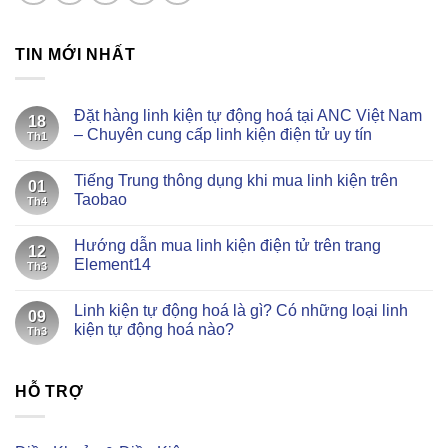
TIN MỚI NHẤT
Đặt hàng linh kiện tự động hoá tại ANC Việt Nam
18
– Chuyên cung cấp linh kiện điện tử uy tín
Th1
Không
có
Tiếng Trung thông dụng khi mua linh kiện trên
bình
01
luận
Taobao
Th4
ở
Đặt
Không
hàng
có
Hướng dẫn mua linh kiện điện tử trên trang
linh
bình
12
kiện
luận
Element14
Th3
tự
ở
động
Tiếng
Không
hoá
Trung
có
Linh kiện tự động hoá là gì? Có những loại linh
tại
thông
bình
09
ANC
dụng
luận
kiện tự động hoá nào?
Th3
Việt
khi
ở
Nam
mua
Hướng
Không
–
linh
dẫn
có
Chuyên
kiện
mua
bình
cung
trên
linh
HỖ TRỢ
luận
cấp
Taobao
kiện
ở
linh
điện
Linh
kiện
tử
kiện
điện
trên
tự