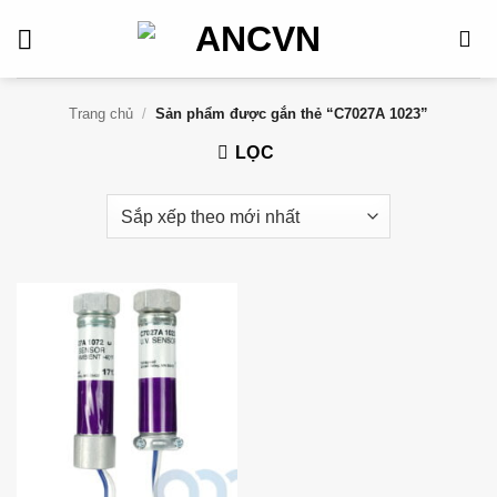
Bỏ
qua
nội
dung
Trang chủ
/
Sản phẩm được gắn thẻ “C7027A 1023”
LỌC