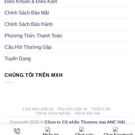
Điều Khoản & Điều Kiện
tử
trang
động
uy
Element14
hoá
tín
là
Chính Sách Bảo Mật
gì?
Có
những
Chính Sách Bảo Hành
loại
linh
kiện
Phương Thức Thanh Toán
tự
động
hoá
Câu Hỏi Thường Gặp
nào?
Tuyển Dụng
CHÚNG TÔI TRÊN MXH
Linh kiện điện tử
Phụ kiện điện tử
Thiết bị đo
Vật tư công nghiệp
Vật tư đèn led
Copyright 2026 ©
Công ty Cổ phần Thương mại ANC Việt
Nam
. Mã số doanh nghiệp 0107777409 do Sở Kế hoạch Đầu tư
Nhắn tin
Chat zalo
Chat Facebook