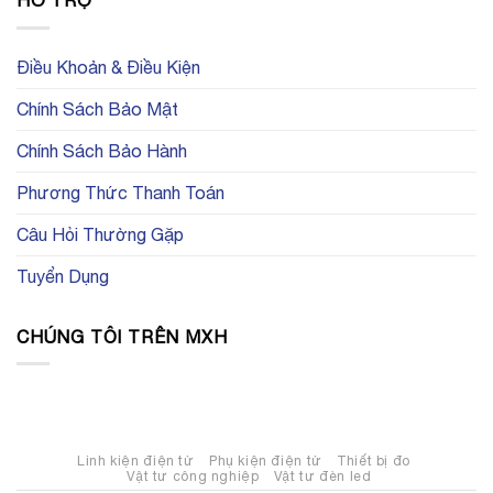
HỖ TRỢ
cấp
Taobao
kiện
ở
linh
điện
Linh
kiện
tử
kiện
điện
trên
tự
Điều Khoản & Điều Kiện
tử
trang
động
uy
Element14
hoá
tín
là
Chính Sách Bảo Mật
gì?
Có
những
Chính Sách Bảo Hành
loại
linh
kiện
Phương Thức Thanh Toán
tự
động
hoá
Câu Hỏi Thường Gặp
nào?
Tuyển Dụng
CHÚNG TÔI TRÊN MXH
Linh kiện điện tử
Phụ kiện điện tử
Thiết bị đo
Vật tư công nghiệp
Vật tư đèn led