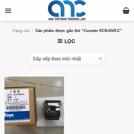
Bỏ
qua
nội
dung
Trang chủ
/
Sản phẩm được gắn thẻ “Counter KCN-6SR-C”
LỌC