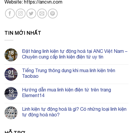
Website: https://ancvn.com
TIN MỚI NHẤT
Đặt hàng linh kiện tự động hoá tại ANC Việt Nam –
18
Chuyên cung cấp linh kiện điện tử uy tín
Th1
Không
có
Tiếng Trung thông dụng khi mua linh kiện trên
bình
01
luận
Taobao
Th4
ở
Đặt
Không
hàng
có
Hướng dẫn mua linh kiện điện tử trên trang
linh
bình
12
kiện
luận
Element14
Th3
tự
ở
động
Tiếng
Không
hoá
Trung
có
Linh kiện tự động hoá là gì? Có những loại linh kiện
tại
thông
bình
09
ANC
dụng
luận
tự động hoá nào?
Th3
Việt
khi
ở
Nam
mua
Hướng
Không
–
linh
dẫn
có
Chuyên
kiện
mua
bình
cung
trên
linh
luận