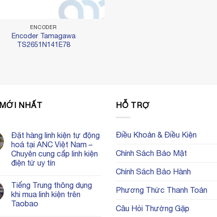
ENCODER
Encoder Tamagawa
TS2651N141E78
 MỚI NHẤT
HỖ TRỢ
Điều Khoản & Điều Kiện
Đặt hàng linh kiện tự động
hoá tại ANC Việt Nam –
Chính Sách Bảo Mật
Chuyên cung cấp linh kiện
điện tử uy tín
Chính Sách Bảo Hành
Không
có
Tiếng Trung thông dụng
bình
Phương Thức Thanh Toán
luận
khi mua linh kiện trên
ở
Taobao
Đặt
Câu Hỏi Thường Gặp
hàng
Không
linh