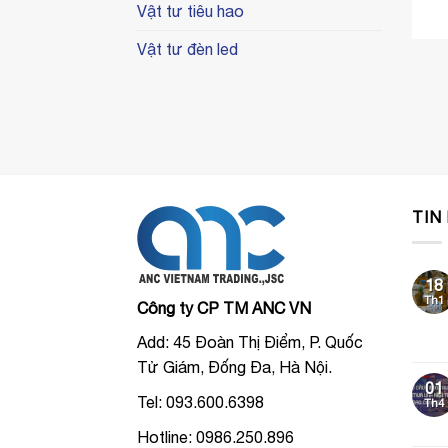
Vật tư tiêu hao
Vật tư đèn led
TIN
18
Th1
Công ty CP TM ANC VN
Add: 45 Đoàn Thị Điểm, P. Quốc
Tử Giám, Đống Đa, Hà Nội.
01
Tel: 093.600.6398
Th4
Hotline: 0986.250.896