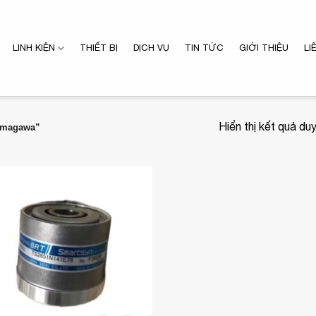
LINH KIỆN
THIẾT BỊ
DỊCH VỤ
TIN TỨC
GIỚI THIỆU
LI
Hiển thị kết quả du
amagawa”