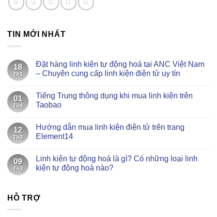
TIN MỚI NHẤT
Đặt hàng linh kiện tự động hoá tại ANC Việt Nam
18
– Chuyên cung cấp linh kiện điện tử uy tín
Th1
Không
có
Tiếng Trung thông dụng khi mua linh kiện trên
bình
01
luận
Taobao
Th4
ở
Đặt
Không
hàng
có
Hướng dẫn mua linh kiện điện tử trên trang
linh
bình
12
kiện
luận
Element14
Th3
tự
ở
động
Tiếng
Không
hoá
Trung
có
Linh kiện tự động hoá là gì? Có những loại linh
tại
thông
bình
09
ANC
dụng
luận
kiện tự động hoá nào?
Th3
Việt
khi
ở
Nam
mua
Hướng
Không
–
linh
dẫn
có
Chuyên
kiện
mua
bình
cung
trên
linh
HỖ TRỢ
luận
cấp
Taobao
kiện
ở
linh
điện
Linh
kiện
tử
kiện