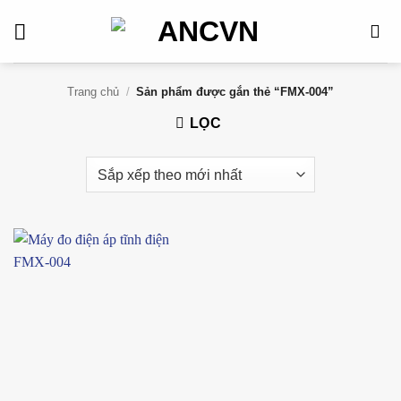
Bỏ
qua
nội
dung
Trang chủ
/
Sản phẩm được gắn thẻ “FMX-004”
LỌC