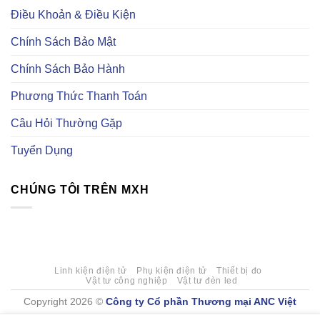
điện
trên
tự
Điều Khoản & Điều Kiện
tử
trang
động
uy
Element14
hoá
tín
là
Chính Sách Bảo Mật
gì?
Có
những
Chính Sách Bảo Hành
loại
linh
kiện
Phương Thức Thanh Toán
tự
động
hoá
Câu Hỏi Thường Gặp
nào?
Tuyển Dụng
CHÚNG TÔI TRÊN MXH
Linh kiện điện tử
Phụ kiện điện tử
Thiết bị đo
Vật tư công nghiệp
Vật tư đèn led
Copyright 2026 ©
Công ty Cổ phần Thương mại ANC Việt
Nam
. Mã số doanh nghiệp 0107777409 do Sở Kế hoạch Đầu tư