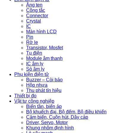
Ăng ten
Công tắc
Connector
Crystal
IC
Màn hình LCD
Pin
Rờ le
Transistor, Mosfet
Tụ điện
Module âm thanh
IC âm ly
Sò âm ly
Phụ kiện điện tử
Buzzer – Còi báo
Hộp nhựa
Thu phát tín hiệu
Thiết bị đo
Vật tư công nghiệp
Biến tần, biến áp
Bộ khuếch đại, Bộ đếm, Bộ điều khiển
Cảm biến, Cuộn hút, Dây cáp
Driver, Servo, Motor
Khung nhôm định hình