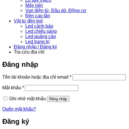
Lò sấy mạch
Máy nén
Van điện từ, Đầu dò, Động cơ
Đèn cao tần
Vật tư đèn led
Led cảnh báo
Led chiếu sáng
Led quảng cáo
Led trang trí
Đăng nhập / Đăng ký
Tra cứu địa chỉ
Đăng nhập
Bắt
Tên tài khoản hoặc địa chỉ email
*
buộc
Bắt
Mật khẩu
*
buộc
Ghi nhớ mật khẩu
Đăng nhập
Quên mật khẩu?
Đăng ký