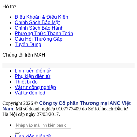
hoá
dụ
H
có
Hỗ trợ
tại
khi
d
bình
ANC
mu
m
luận
Điều Khoản & Điều Kiện
ở
Việt
lin
li
Chính Sách Bảo Mật
Linh
Nam
ki
k
Chính Sách Bảo Hành
kiện
–
trê
đ
Phương Thức Thanh Toán
tự
Chuyên
Ta
t
Câu Hỏi Thường Gặp
động
cung
tr
Tuyển Dụng
hoá
cấp
t
là
linh
E
Chúng tôi trên MXH
gì?
kiện
Có
điện
những
tử
Linh kiện điện tử
loại
uy
Phụ kiện điện tử
linh
tín
Thiết bị đo
kiện
Vật tư công nghiệp
tự
Vật tư đèn led
động
hoá
Copyright 2026 ©
Công ty Cổ phần Thương mại ANC Việt
nào?
Nam
. Mã số doanh nghiệp 0107777409 do Sở Kế hoạch Đầu tư
Hà Nội cấp ngày 27/03/2017.
Tìm
kiếm:
Linh kiện điện tử