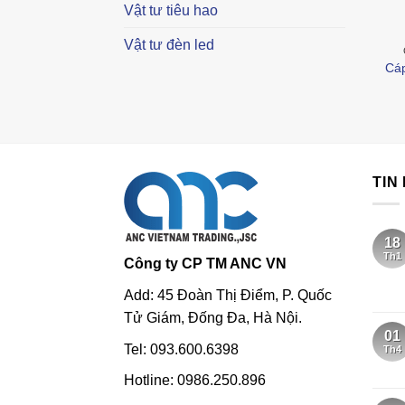
Vật tư tiêu hao
Vật tư đèn led
Cá
TIN
18
Th1
Công ty CP TM ANC VN
Add: 45 Đoàn Thị Điểm, P. Quốc
Tử Giám, Đống Đa, Hà Nội.
01
Tel: 093.600.6398
Th4
Hotline: 0986.250.896