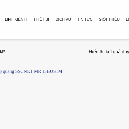
LINH KIỆN
THIẾT BỊ
DỊCH VỤ
TIN TỨC
GIỚI THIỆU
L
Hiển thị kết quả du
1M”