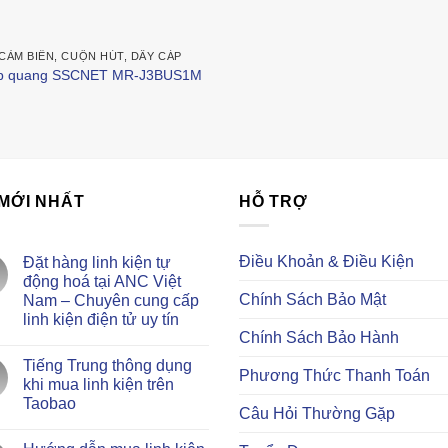
CẢM BIẾN, CUỘN HÚT, DÂY CÁP
p quang SSCNET MR-J3BUS1M
 MỚI NHẤT
HỖ TRỢ
Điều Khoản & Điều Kiện
Đặt hàng linh kiện tự
động hoá tại ANC Việt
Chính Sách Bảo Mật
Nam – Chuyên cung cấp
linh kiện điện tử uy tín
Chính Sách Bảo Hành
Không
có
Tiếng Trung thông dụng
bình
Phương Thức Thanh Toán
luận
khi mua linh kiện trên
ở
Taobao
Đặt
Câu Hỏi Thường Gặp
hàng
Không
linh
có
kiện