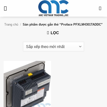
Bỏ
qua
nội
dung
Trang chủ
/
Sản phẩm được gắn thẻ “Proface PFXLM4301TADDC”
LỌC