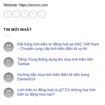
Website: https://ancvn.com
TIN MỚI NHẤT
Đặt hàng linh kiện tự động hoá tại ANC Việt Nam
18
– Chuyên cung cấp linh kiện điện tử uy tín
Th1
Không
có
Tiếng Trung thông dụng khi mua linh kiện trên
bình
01
luận
Taobao
Th4
ở
Đặt
Không
hàng
có
Hướng dẫn mua linh kiện điện tử trên trang
linh
bình
12
kiện
luận
Element14
Th3
tự
ở
động
Tiếng
Không
hoá
Trung
có
Linh kiện tự động hoá là gì? Có những loại linh
tại
thông
bình
09
ANC
dụng
luận
kiện tự động hoá nào?
Th3
Việt
khi
ở
Nam
mua
Hướng
Không
–
linh
dẫn
có
Chuyên
kiện
mua