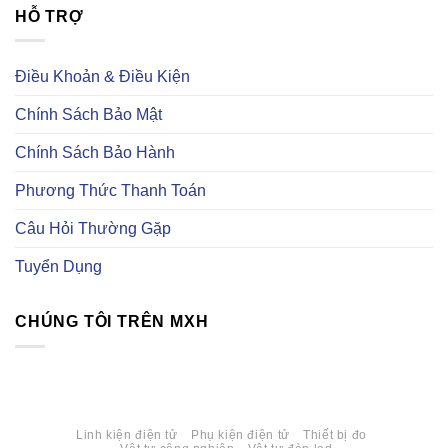
bình
cung
trên
linh
HỖ TRỢ
luận
cấp
Taobao
kiện
ở
linh
điện
Linh
kiện
tử
kiện
điện
trên
tự
Điều Khoản & Điều Kiện
tử
trang
động
uy
Element14
hoá
tín
là
Chính Sách Bảo Mật
gì?
Có
những
Chính Sách Bảo Hành
loại
linh
kiện
Phương Thức Thanh Toán
tự
động
hoá
Câu Hỏi Thường Gặp
nào?
Tuyển Dụng
CHÚNG TÔI TRÊN MXH
Linh kiện điện tử
Phụ kiện điện tử
Thiết bị đo