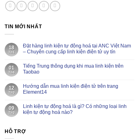
TIN MỚI NHẤT
Đặt hàng linh kiện tự động hoá tại ANC Việt Nam
18
– Chuyên cung cấp linh kiện điện tử uy tín
Th1
Không
có
Tiếng Trung thông dụng khi mua linh kiện trên
bình
01
luận
Taobao
Th4
ở
Đặt
Không
hàng
có
Hướng dẫn mua linh kiện điện tử trên trang
linh
bình
12
kiện
luận
Element14
Th3
tự
ở
động
Tiếng
Không
hoá
Trung
có
Linh kiện tự động hoá là gì? Có những loại linh
tại
thông
bình
09
ANC
dụng
luận
kiện tự động hoá nào?
Th3
Việt
khi
ở
Nam
mua
Hướng
Không
–
linh
dẫn
có
Chuyên
kiện
mua
bình
cung
trên
linh
HỖ TRỢ
luận
cấp
Taobao
kiện
ở
linh
điện
Linh