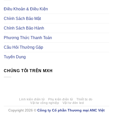
kiện
tử
kiện
điện
trên
tự
Điều Khoản & Điều Kiện
tử
trang
động
uy
Element14
hoá
tín
là
Chính Sách Bảo Mật
gì?
Có
những
Chính Sách Bảo Hành
loại
linh
kiện
Phương Thức Thanh Toán
tự
động
hoá
Câu Hỏi Thường Gặp
nào?
Tuyển Dụng
CHÚNG TÔI TRÊN MXH
Linh kiện điện tử
Phụ kiện điện tử
Thiết bị đo
Vật tư công nghiệp
Vật tư đèn led
Copyright 2026 ©
Công ty Cổ phần Thương mại ANC Việt