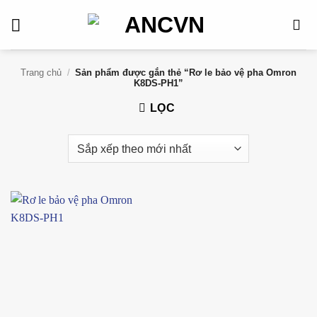
Bỏ
qua
nội
dung
Trang chủ
/
Sản phẩm được gắn thẻ “Rơ le bảo vệ pha Omron
K8DS-PH1”
LỌC