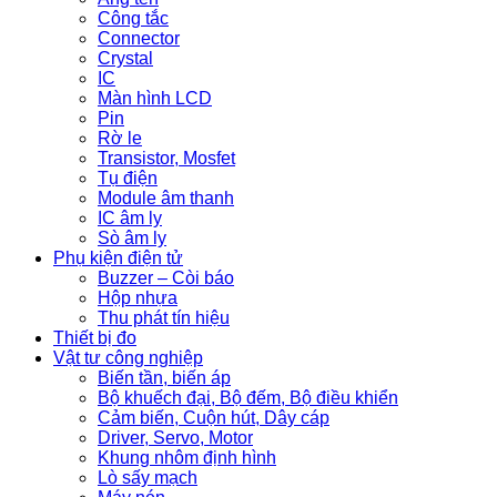
Công tắc
Connector
Crystal
IC
Màn hình LCD
Pin
Rờ le
Transistor, Mosfet
Tụ điện
Module âm thanh
IC âm ly
Sò âm ly
Phụ kiện điện tử
Buzzer – Còi báo
Hộp nhựa
Thu phát tín hiệu
Thiết bị đo
Vật tư công nghiệp
Biến tần, biến áp
Bộ khuếch đại, Bộ đếm, Bộ điều khiển
Cảm biến, Cuộn hút, Dây cáp
Driver, Servo, Motor
Khung nhôm định hình
Lò sấy mạch