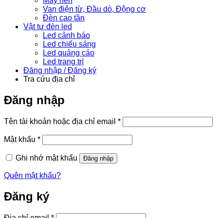
Máy nén
Van điện từ, Đầu dò, Động cơ
Đèn cao tần
Vật tư đèn led
Led cảnh báo
Led chiếu sáng
Led quảng cáo
Led trang trí
Đăng nhập / Đăng ký
Tra cứu địa chỉ
Đăng nhập
Bắt
Tên tài khoản hoặc địa chỉ email
*
buộc
Bắt
Mật khẩu
*
buộc
Ghi nhớ mật khẩu
Đăng nhập
Quên mật khẩu?
Đăng ký
Bắt
Địa chỉ email
*