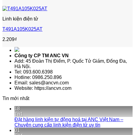
Linh kiện điện tử
T491A105K025AT
2.209
₫
Công ty CP TM ANC VN
Add: 45 Đoàn Thị Điểm, P. Quốc Tử Giám, Đống Đa,
Hà Nội.
Tel: 093.600.6398
Hotline: 0986.250.896
Email: sales@ancvn.com
Website: https://ancvn.com
Tin mới nhất
18
Th1
Đặt hàng linh kiện tự động hoá tại ANC Việt Nam –
Không
Chuyên cung cấp linh kiện điện tử uy tín
có
01