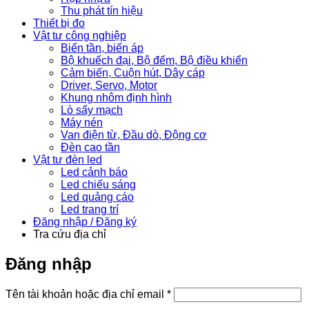
Thu phát tín hiệu
Thiết bị đo
Vật tư công nghiệp
Biến tần, biến áp
Bộ khuếch đại, Bộ đếm, Bộ điều khiển
Cảm biến, Cuộn hút, Dây cáp
Driver, Servo, Motor
Khung nhôm định hình
Lò sấy mạch
Máy nén
Van điện từ, Đầu dò, Động cơ
Đèn cao tần
Vật tư đèn led
Led cảnh báo
Led chiếu sáng
Led quảng cáo
Led trang trí
Đăng nhập / Đăng ký
Tra cứu địa chỉ
Đăng nhập
Bắt
Tên tài khoản hoặc địa chỉ email
*
buộc