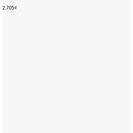
2.705
₫