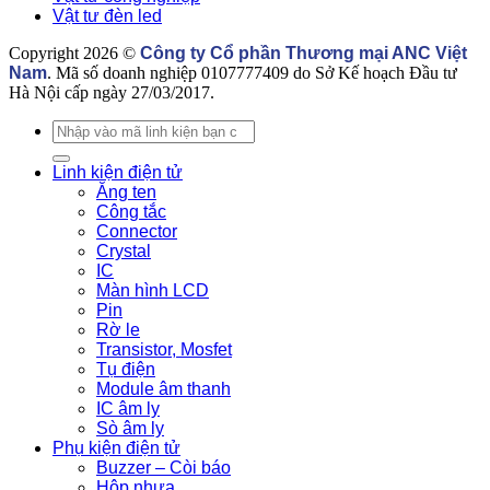
tự
Vật tư đèn led
động
hoá
Copyright 2026 ©
Công ty Cổ phần Thương mại ANC Việt
nào?
Nam
. Mã số doanh nghiệp 0107777409 do Sở Kế hoạch Đầu tư
Hà Nội cấp ngày 27/03/2017.
Tìm
kiếm:
Linh kiện điện tử
Ăng ten
Công tắc
Connector
Crystal
IC
Màn hình LCD
Pin
Rờ le
Transistor, Mosfet
Tụ điện
Module âm thanh
IC âm ly
Sò âm ly
Phụ kiện điện tử
Buzzer – Còi báo
Hộp nhựa