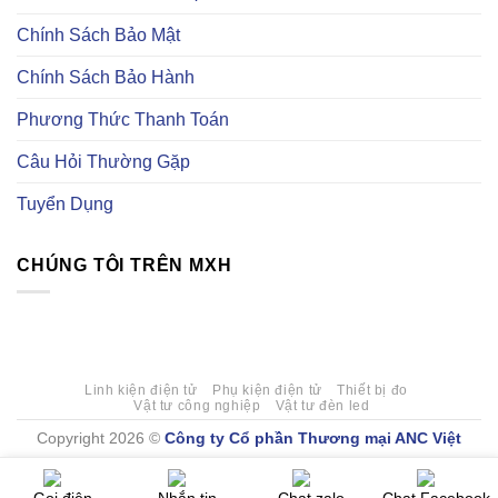
uy
Element14
hoá
tín
là
Chính Sách Bảo Mật
gì?
Có
những
Chính Sách Bảo Hành
loại
linh
kiện
Phương Thức Thanh Toán
tự
động
hoá
Câu Hỏi Thường Gặp
nào?
Tuyển Dụng
CHÚNG TÔI TRÊN MXH
Linh kiện điện tử
Phụ kiện điện tử
Thiết bị đo
Vật tư công nghiệp
Vật tư đèn led
Copyright 2026 ©
Công ty Cổ phần Thương mại ANC Việt
Nam
. Mã số doanh nghiệp 0107777409 do Sở Kế hoạch Đầu tư
Hà Nội cấp ngày 27/03/2017.