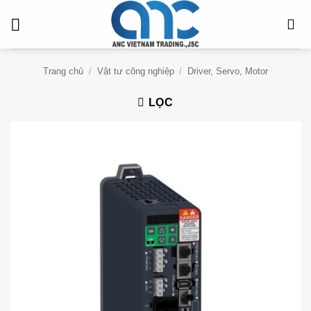
Bỏ
qua
nội
dung
Trang chủ
/
Vật tư công nghiệp
/
Driver, Servo, Motor
LỌC