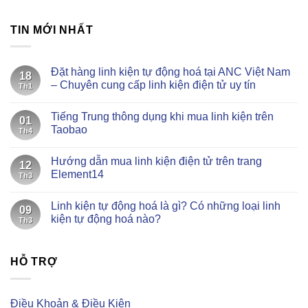
TIN MỚI NHẤT
Đặt hàng linh kiện tự động hoá tại ANC Việt Nam
18
– Chuyên cung cấp linh kiện điện tử uy tín
Th1
Không
có
Tiếng Trung thông dụng khi mua linh kiện trên
bình
01
luận
Taobao
Th4
ở
Đặt
Không
hàng
có
Hướng dẫn mua linh kiện điện tử trên trang
linh
bình
12
kiện
luận
Element14
Th3
tự
ở
động
Tiếng
Không
hoá
Trung
có
Linh kiện tự động hoá là gì? Có những loại linh
tại
thông
bình
09
ANC
dụng
luận
kiện tự động hoá nào?
Th3
Việt
khi
ở
Nam
mua
Hướng
Không
–
linh
dẫn
có
Chuyên
kiện
mua
bình
cung
trên
linh
HỖ TRỢ
luận
cấp
Taobao
kiện
ở
linh
điện
Linh
kiện
tử
kiện
điện
trên
tự
Điều Khoản & Điều Kiện
tử
trang
động