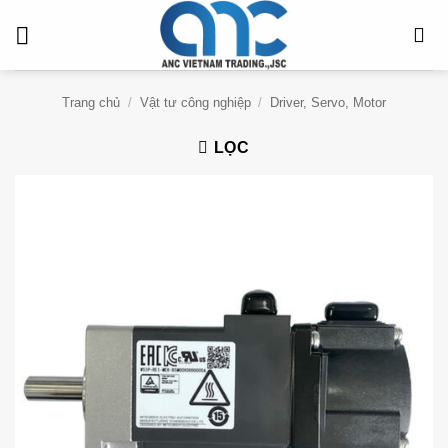
Bỏ
qua
nội
dung
Trang chủ
/
Vật tư công nghiệp
/
Driver, Servo, Motor
LỌC