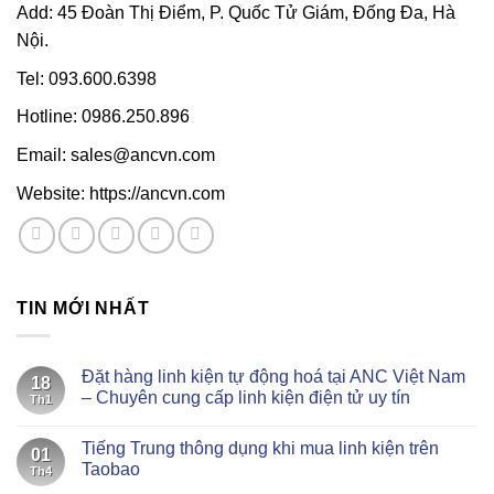
Add: 45 Đoàn Thị Điểm, P. Quốc Tử Giám, Đống Đa, Hà
Nội.
Tel: 093.600.6398
Hotline: 0986.250.896
Email: sales@ancvn.com
Website: https://ancvn.com
TIN MỚI NHẤT
Đặt hàng linh kiện tự động hoá tại ANC Việt Nam
18
– Chuyên cung cấp linh kiện điện tử uy tín
Th1
Không
có
Tiếng Trung thông dụng khi mua linh kiện trên
bình
01
luận
Taobao
Th4
ở
Đặt
Không