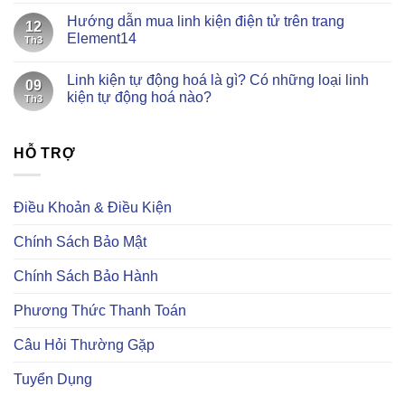
hàng
có
Hướng dẫn mua linh kiện điện tử trên trang
linh
bình
12
kiện
luận
Element14
Th3
tự
ở
động
Tiếng
Không
hoá
Trung
có
Linh kiện tự động hoá là gì? Có những loại linh
tại
thông
bình
09
ANC
dụng
luận
kiện tự động hoá nào?
Th3
Việt
khi
ở
Nam
mua
Hướng
Không
–
linh
dẫn
có
Chuyên
kiện
mua
bình
cung
trên
linh
HỖ TRỢ
luận
cấp
Taobao
kiện
ở
linh
điện
Linh
kiện
tử
kiện
điện
trên
tự
Điều Khoản & Điều Kiện
tử
trang
động
uy
Element14
hoá
tín
là
Chính Sách Bảo Mật
gì?
Có
những
Chính Sách Bảo Hành
loại
linh
kiện
Phương Thức Thanh Toán
tự
động
hoá
Câu Hỏi Thường Gặp
nào?
Tuyển Dụng