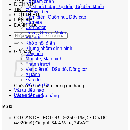
Bộ giảm chấn
DỊCH VỤ
Bộ khuếch đại, Bộ đếm, Bộ điều khiển
TIN TỨC
Bộ lưu điện
GIỚI THIỆU
Cảm biến, Cuộn hút, Dây cáp
LIÊN HỆ
Camera
ĐÁNH GIÁ
Contactor
Driver, Servo, Motor
Tìm
Encoder
kiếm:
Khớp nối điện
Khung nhôm định hình
Giỏ hàng
Máy nén
Module, Màn hình
Thanh trượt
Van điện từ, Đầu dò, Động cơ
Xi lanh
Đầu đọc
Đèn cao tần
Chưa có sản phẩm trong giỏ hàng.
Vật tư tiêu hao
Vật tư đèn led
Quay trở lại cửa hàng
Mô tả
CO GAS DETECTOR, 0~250PPM, 2~10VDC
(4~20mA) Output, 3& 4 Wire, 24VAC