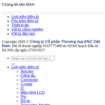
là
linh
E
Chúng tôi trên MXH
gì?
kiện
Có
điện
những
tử
Linh kiện điện tử
loại
uy
Phụ kiện điện tử
linh
tín
Thiết bị đo
kiện
Vật tư công nghiệp
tự
Vật tư đèn led
động
hoá
Copyright 2026 ©
Công ty Cổ phần Thương mại ANC Việt
nào?
Nam
. Mã số doanh nghiệp 0107777409 do Sở Kế hoạch Đầu tư
Hà Nội cấp ngày 27/03/2017.
Tìm
kiếm:
Linh kiện điện tử
Ăng ten
Công tắc
Connector
Crystal
IC
Màn hình LCD
Pin
Rờ le