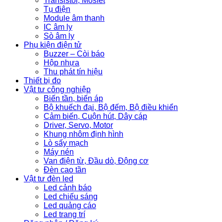
Transistor, Mosfet
Tụ điện
Module âm thanh
IC âm ly
Sò âm ly
Phụ kiện điện tử
Buzzer – Còi báo
Hộp nhựa
Thu phát tín hiệu
Thiết bị đo
Vật tư công nghiệp
Biến tần, biến áp
Bộ khuếch đại, Bộ đếm, Bộ điều khiển
Cảm biến, Cuộn hút, Dây cáp
Driver, Servo, Motor
Khung nhôm định hình
Lò sấy mạch
Máy nén
Van điện từ, Đầu dò, Động cơ
Đèn cao tần
Vật tư đèn led
Led cảnh báo
Led chiếu sáng
Led quảng cáo
Led trang trí