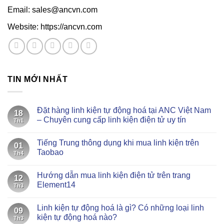
Email: sales@ancvn.com
Website: https://ancvn.com
TIN MỚI NHẤT
Đặt hàng linh kiện tự động hoá tại ANC Việt Nam
18
– Chuyên cung cấp linh kiện điện tử uy tín
Th1
Không
có
Tiếng Trung thông dụng khi mua linh kiện trên
bình
01
luận
Taobao
Th4
ở
Đặt
Không
hàng
có
Hướng dẫn mua linh kiện điện tử trên trang
linh
bình
12
kiện
luận
Element14
Th3
tự
ở
động
Tiếng
Không
hoá
Trung
có
Linh kiện tự động hoá là gì? Có những loại linh
tại
thông
bình
09
ANC
dụng
luận
kiện tự động hoá nào?
Th3
Việt
khi
ở