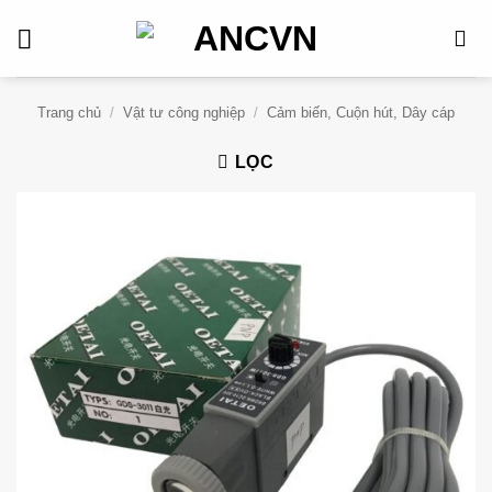
Bỏ
qua
nội
dung
Trang chủ
/
Vật tư công nghiệp
/
Cảm biến, Cuộn hút, Dây cáp
LỌC