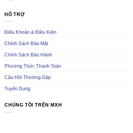
Nam
mua
Hướng
Không
–
linh
dẫn
có
Chuyên
kiện
mua
bình
cung
trên
linh
HỖ TRỢ
luận
cấp
Taobao
kiện
ở
linh
điện
Linh
kiện
tử
kiện
điện
trên
tự
Điều Khoản & Điều Kiện
tử
trang
động
uy
Element14
hoá
tín
là
Chính Sách Bảo Mật
gì?
Có
những
Chính Sách Bảo Hành
loại
linh
kiện
Phương Thức Thanh Toán
tự
động
hoá
Câu Hỏi Thường Gặp
nào?
Tuyển Dụng
CHÚNG TÔI TRÊN MXH