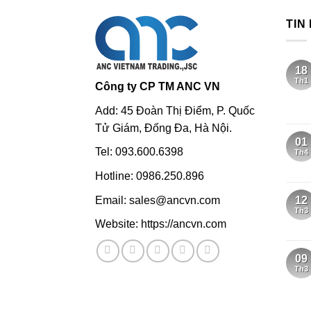
TIN
18
Th1
Công ty CP TM ANC VN
Add: 45 Đoàn Thị Điểm, P. Quốc
Tử Giám, Đống Đa, Hà Nội.
01
Tel: 093.600.6398
Th4
Hotline: 0986.250.896
Email: sales@ancvn.com
12
Th3
Website: https://ancvn.com
09
Th3