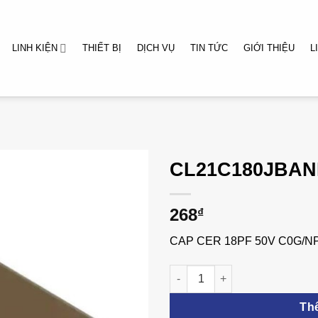
LINH KIỆN
THIẾT BỊ
DỊCH VỤ
TIN TỨC
GIỚI THIỆU
L
CL21C180JBA
268
₫
CAP CER 18PF 50V C0G/NP
CL21C180JBANNNC số lượng
Th