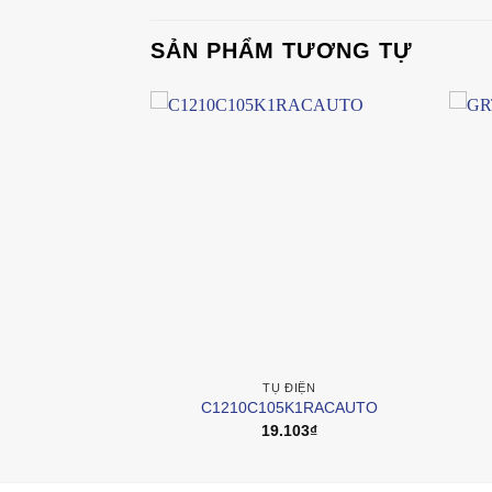
SẢN PHẨM TƯƠNG TỰ
IỆN
TỤ ĐIỆN
J5GACTU
C1210C105K1RACAUTO
8
₫
19.103
₫