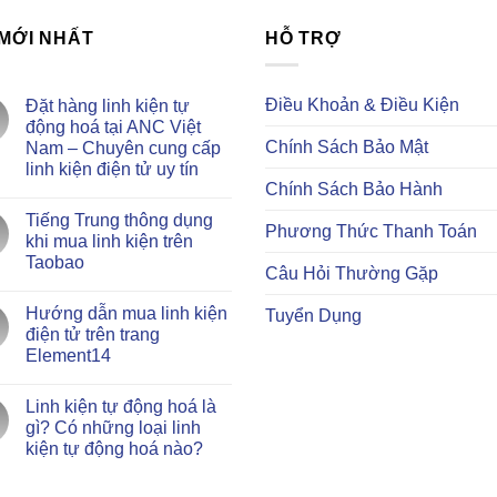
 MỚI NHẤT
HỖ TRỢ
Điều Khoản & Điều Kiện
Đặt hàng linh kiện tự
động hoá tại ANC Việt
Chính Sách Bảo Mật
Nam – Chuyên cung cấp
linh kiện điện tử uy tín
Chính Sách Bảo Hành
Không
có
Tiếng Trung thông dụng
bình
Phương Thức Thanh Toán
luận
khi mua linh kiện trên
ở
Taobao
Đặt
Câu Hỏi Thường Gặp
hàng
Không
linh
có
kiện
Hướng dẫn mua linh kiện
Tuyển Dụng
bình
tự
luận
điện tử trên trang
động
ở
hoá
Element14
Tiếng
tại
Trung
ANC
Không
thông
Việt
có
dụng
Linh kiện tự động hoá là
Nam
bình
khi
–
luận
gì? Có những loại linh
mua
ở
Chuyên
linh
kiện tự động hoá nào?
Hướng
cung
kiện
dẫn
cấp
trên
Không
mua
linh
Taobao
có
linh
kiện