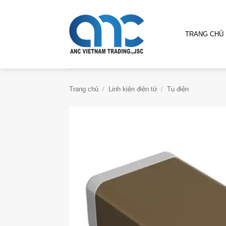
Bỏ
qua
nội
TRANG CHỦ
dung
Trang chủ
/
Linh kiện điện tử
/
Tụ điện