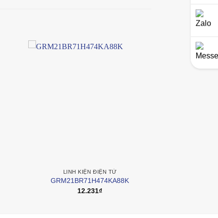
LINH KIỆN ĐIỆN TỬ
GRM21BR71H474KA88K
12.231
₫