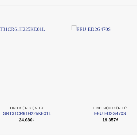
LINH KIỆN ĐIỆN TỬ
LINH KIỆN ĐIỆN TỬ
GRT31CR61H225KE01L
EEU-ED2G470S
24.686
₫
19.357
₫