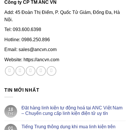
Công ty CP TM ANC VN
Add: 45 Đoàn Thị Điểm, P. Quốc Tử Giám, Đống Đa, Hà
Nội.
Tel: 093.600.6398
Hotline: 0986.250.896
Email: sales@ancvn.com
Website: https://ancvn.com
TIN MỚI NHẤT
Đặt hàng linh kiện tự động hoá tại ANC Việt Nam
18
– Chuyên cung cấp linh kiện điện tử uy tín
Th1
Không
có
Tiếng Trung thông dụng khi mua linh kiện trên
bình
01