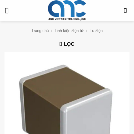
Bỏ
qua
nội
dung
Trang chủ
/
Linh kiện điện tử
/
Tụ điện
LỌC