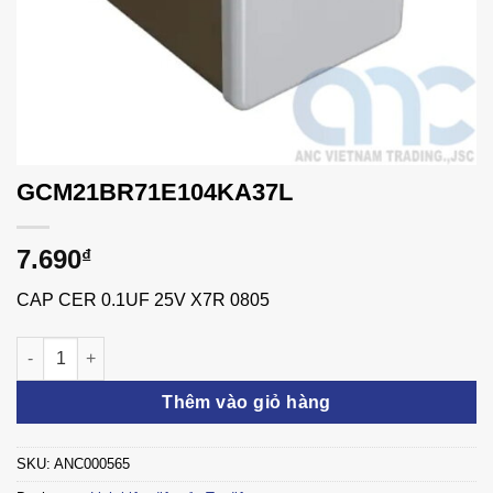
GCM21BR71E104KA37L
7.690
₫
CAP CER 0.1UF 25V X7R 0805
GCM21BR71E104KA37L số lượng
Thêm vào giỏ hàng
SKU:
ANC000565