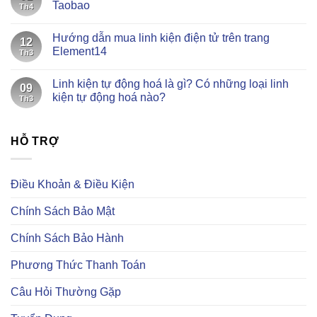
luận
Taobao
Th4
ở
Đặt
Không
hàng
có
Hướng dẫn mua linh kiện điện tử trên trang
linh
bình
12
kiện
luận
Element14
Th3
tự
ở
động
Tiếng
Không
hoá
Trung
có
Linh kiện tự động hoá là gì? Có những loại linh
tại
thông
bình
09
ANC
dụng
luận
kiện tự động hoá nào?
Th3
Việt
khi
ở
Nam
mua
Hướng
Không
–
linh
dẫn
có
Chuyên
kiện
mua
bình
cung
trên
linh
HỖ TRỢ
luận
cấp
Taobao
kiện
ở
linh
điện
Linh
kiện
tử
kiện
điện
trên
tự
Điều Khoản & Điều Kiện
tử
trang
động
uy
Element14
hoá
tín
là
Chính Sách Bảo Mật
gì?
Có
những
Chính Sách Bảo Hành
loại
linh
kiện
Phương Thức Thanh Toán
tự
động
hoá
Câu Hỏi Thường Gặp
nào?